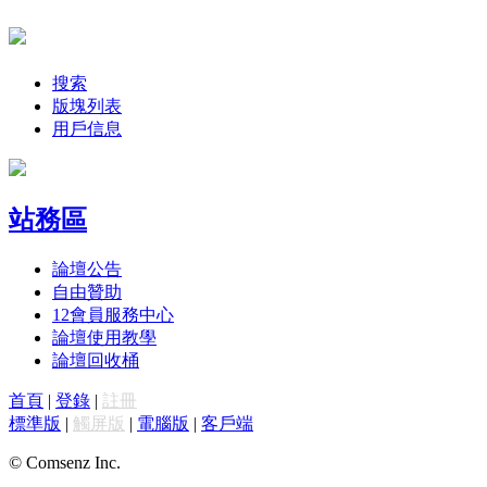
搜索
版塊列表
用戶信息
站務區
論壇公告
自由贊助
12
會員服務中心
論壇使用教學
論壇回收桶
首頁
|
登錄
|
註冊
標準版
|
觸屏版
|
電腦版
|
客戶端
© Comsenz Inc.