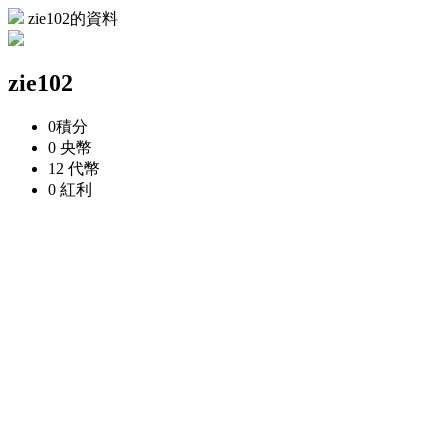
zie102的資料
zie102
0
積分
0
央幣
12
代幣
0
紅利