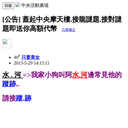
中央活動廣場
回復
[公告] 蓋起中央摩天樓.接龍謎題.接對謎
題即送你高額代幣
只看樓主
#
46
只要美女
2013-5-29 14:15:11
水 . 河
=>我家小狗叫阿
水.河
邊常見他的
蹤跡
..
請接
蹤.跡