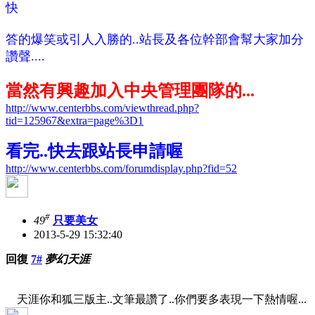
快
答的爆笑或引人入勝的..站長及各位幹部會幫大家加分
讚聲....
當然有興趣加入中央管理團隊的...
http://www.centerbbs.com/viewthread.php?
tid=125967&extra=page%3D1
看完..快去跟站長申請喔
http://www.centerbbs.com/forumdisplay.php?fid=52
#
49
只要美女
2013-5-29 15:32:40
回復
7#
夢幻天涯
天涯你和狐三版主..文筆最讚了..你們要多表現一下熱情喔...