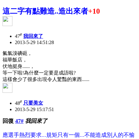
這二字有點難造..造出來者
+10
#
47
我回來了
2013-5-29 14:51:28
氟氯溴碘砈，
福華飯店，
伏地挺身......，
等一下啦!為什麼一定要是成語啦?
這樣會少了很多出現令人驚豔的東西......
#
48
只要美女
2013-5-29 15:17:51
回復
47#
我回來了
應選手熱烈要求...規矩只有一個...
不能造成別人的不愉