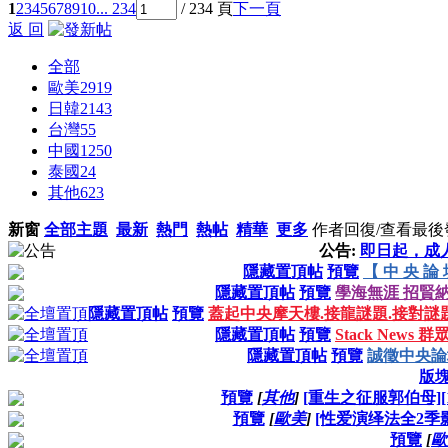
1
2
3
4
5
6
7
8
9
10
... 234
/ 234 頁
下一頁
返 回
全部
歐美
2919
日韓
2143
台灣
55
中國
1250
泰國
24
其他
623
新窗
全部主題
最新
熱門
熱帖
精華
更多
作者
回復/查看
最後
公告:
即日起，成
隱藏置頂帖
預覽
【 中 央 論 
隱藏置頂帖
預覽
學海無涯 招賢納
隱藏置頂帖
預覽
蓋起中央摩天樓.接龍謎題.接對謎
隱藏置頂帖
預覽
Stack New
隱藏置頂帖
預覽
誠徵中央論
版
預覽
[
其他
]
[重生之征服郭伯母][12
預覽
[
歐美
]
[性爱演绎法全2季影视
預覽
[
歐