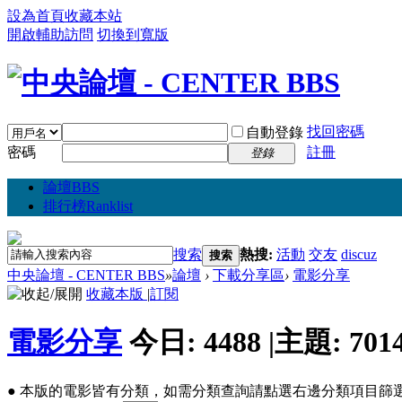
設為首頁
收藏本站
開啟輔助訪問
切換到寬版
找回密碼
自動登錄
密碼
註冊
登錄
論壇
BBS
排行榜
Ranklist
搜索
熱搜:
活動
交友
discuz
搜索
中央論壇 - CENTER BBS
»
論壇
›
下載分享區
›
電影分享
收藏本版
|
訂閱
電影分享
今日:
4488
|
主題:
701
● 本版的電影皆有分類，如需分類查詢請點選右邊分類項目篩選