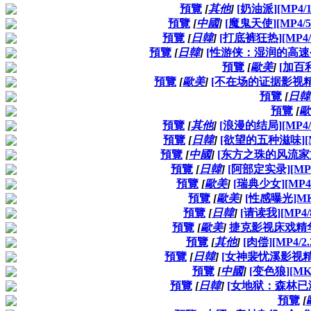
預覽
[
其他
]
[奶油派][MP4/
預覽
[
中國
]
[魔鬼天使][MP4/
預覽
[
日韓
]
[打底裤狂热][MP4/
預覽
[
日韓
]
[性游侠：湿润的高速公路]
預覽
[
歐美
]
[加百
預覽
[
歐美
]
[不在场的证据影视精华
預覽
[
日韓
預覽
[
歐
預覽
[
其他
]
[浪漫的结局][MP4/
預覽
[
日韓
]
[欲望的五种滋味][MP
預覽
[
中國
]
[东方之珠的风流家族][
預覽
[
日韓
]
[阿部定实录][MP4
預覽
[
歐美
]
[瑞典少女][MP4
預覽
[
歐美
]
[性感曝光]MK
預覽
[
日韓
]
[请读我][MP4/
預覽
[
歐美
]
捷克影视床戏精华片
預覽
[
其他
]
[肉偿][MP4/2
預覽
[
日韓
]
[女神裴忧溪影视精华
預覽
[
中國
]
[变色狼][MK
預覽
[
日韓
]
[女地狱：森林已潮湿]
預覽
[