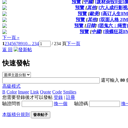
預覽
[
中國
]
[废材杂役][全5集]
預覽
[
其他
]
[六人成行影视精
預覽
[
歐美
]
[高订人生][MP
預覽
[
其他
]
[双面人格 2]MP
預覽
[
日韓
]
[团鬼六：绳责][
預覽
[
中國
]
[浪蝶狂花][
下一頁 »
1
2
3
4
5
6
7
8
9
10
... 234
/ 234 頁
下一頁
返 回
快速發帖
還可輸入
80
高級模式
B
Color
Image
Link
Quote
Code
Smilies
您需要登錄後才可以發帖
登錄
|
註冊
驗證問答
換一個
驗證碼
換
本版積分規則
發表帖子