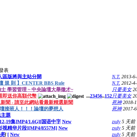
發表
人區版將與主站分開
N.T.
2013-6
壇 規 則 】CENTER BBS Rule
N.T.
2012-4-
士 學習管理 ~ 中央論壇大舉徵才~
只要美女
2
題即送你高額代幣
...
2
3
4
5
6
..
152
只要美女
2
s 群眾新聞 - 請至此網站看最新精選新聞
死神
2018-1
壇接班人！！！論壇的夢想人
死神
2017-6
塊主題
-19集]MP4/1.6G][国语中字
New
zxdy
5 天前
精华片段][MP4/8557M]
New
zxdy
5 天前
美
]
[
New
zxdy
5 天前