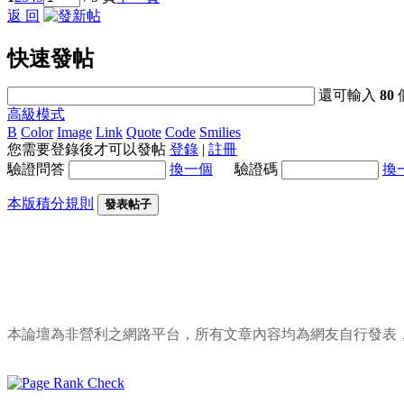
返 回
快速發帖
還可輸入
80
高級模式
B
Color
Image
Link
Quote
Code
Smilies
您需要登錄後才可以發帖
登錄
|
註冊
驗證問答
換一個
驗證碼
換
本版積分規則
發表帖子
本論壇為非營利之網路平台，所有文章內容均為網友自行發表