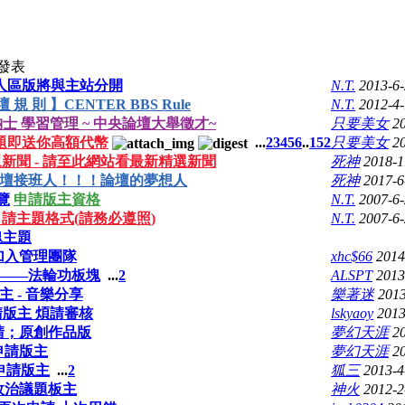
發表
人區版將與主站分開
N.T.
2013-6
壇 規 則 】CENTER BBS Rule
N.T.
2012-4-
士 學習管理 ~ 中央論壇大舉徵才~
只要美女
2
題即送你高額代幣
...
2
3
4
5
6
..
152
只要美女
2
s 群眾新聞 - 請至此網站看最新精選新聞
死神
2018-1
壇接班人！！！論壇的夢想人
死神
2017-6
覽
申請版主資格
N.T.
2007-6
請主題格式(請務必遵照)
N.T.
2007-6
塊主題
加入管理團隊
xhc$66
2014
——法輪功板塊
...
2
ALSPT
2013
主 - 音樂分享
樂著迷
2013
版主 煩請審核
lskyaoy
2013
請；原創作品版
夢幻天涯
2
申請版主
夢幻天涯
2
申請版主
...
2
狐三
2013-4
政治議題板主
神火
2012-2