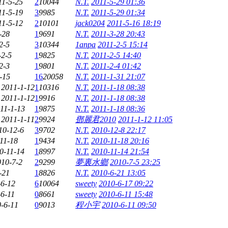
11-5-25
2
10044
N.T.
2011-5-29 01:36
11-5-19
3
9985
N.T.
2011-5-29 01:34
11-5-12
2
10101
jack0204
2011-5-16 18:19
-28
1
9691
N.T.
2011-3-28 20:43
2-5
3
10344
1anpa
2011-2-5 15:14
-2-5
1
9825
N.T.
2011-2-5 14:40
2-3
1
9801
N.T.
2011-2-4 01:42
-15
16
20058
N.T.
2011-1-31 21:07
2011-1-12
1
10316
N.T.
2011-1-18 08:38
2011-1-12
1
9916
N.T.
2011-1-18 08:38
11-1-13
1
9875
N.T.
2011-1-18 08:36
2011-1-11
2
9924
鄧麗君2010
2011-1-12 11:05
10-12-6
3
9702
N.T.
2010-12-8 22:17
11-18
1
9434
N.T.
2010-11-18 20:16
0-11-14
1
8997
N.T.
2010-11-14 21:54
010-7-2
2
9299
夢裏水鄉
2010-7-5 23:25
-21
1
8826
N.T.
2010-6-21 13:05
-6-12
6
10064
sweety
2010-6-17 09:22
-6-11
0
8661
sweety
2010-6-11 15:48
-6-11
0
9013
程小宇
2010-6-11 09:50