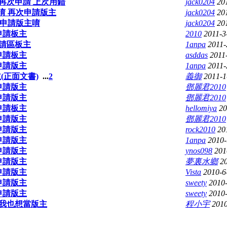
再次申請 上次用錯
jack0204
20
唷 再次申請版主
jack0204
20
 申請版主唷
jack0204
20
申請板主
2010
2011-3
請區板主
1anpa
2011-
申請板主
asddas
2011
申請版主
1anpa
2011-
(正面文書)
...
2
義御
2011-1
申請版主
鄧麗君2010
申請版主
鄧麗君2010
申請板主
hellomiya
20
申請版主
鄧麗君2010
申請版主
rock2010
20
申請版主
1anpa
2010-
申請版主
ynos098
201
申請版主
夢裏水鄉
2
申請版主
Vista
2010-6
申請版主
sweety
2010
申請版主
sweety
2010
我也想當版主
程小宇
2010