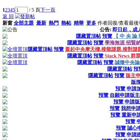
1
2
3
4
5
/ 5 頁
下一頁
返 回
新窗
全部主題
最新
熱門
熱帖
精華
更多
作者
回復/查看
最後
公告:
即日起，成
隱藏置頂帖
預覽
【 中 央 論 
隱藏置頂帖
預覽
學海無涯 招賢納
隱藏置頂帖
預覽
蓋起中央摩天樓.接龍謎題.接對謎
隱藏置頂帖
預覽
Stack New
隱藏置頂帖
預覽
誠徵中央論
隱藏置頂帖
預
隱藏置頂帖
預覽
版主申
版
預覽
申請
預覽
自願申請版主
預覽
申請版
預覽
我想申請
預覽
重新申
預覽
預覽
誠心
預覽
申請