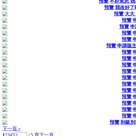
預覽
不好意思 我
預覽
我改好了
預覽
大大
預覽
預覽
申
預覽
預覽
預覽
申請版主
預覽
預覽
預覽
預覽
預覽
預覽
預覽
預覽
預覽
預覽
預覽
預覽
到級別
下一頁 »
1
2
3
4
5
/ 5 頁
下一頁