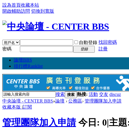
設為首頁
收藏本站
開啟輔助訪問
切換到寬版
找回密碼
自動登錄
密碼
註冊
登錄
論壇
BBS
排行榜
Ranklist
搜索
熱搜:
活動
交友
discuz
搜索
中央論壇 - CENTER BBS
»
論壇
›
公務區
›
管理團隊加入申請
收藏本版
|
訂閱
管理團隊加入申請
今日:
0
|
主題